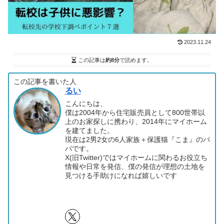
2023.11.24
この記事は
約8分
で読めます。
この記事を書いた人
るい
こんにちは、
僕は2004年から住宅販売員として800世帯以
上のお家探しに携わり、2014年にマイホーム
を建てました。
現在は2男2女の6人家族＋保護猫『こま』のパ
パです。
X(旧Twitter)ではマイホームに関わるお役立ち
情報や日常を発信、僕の発信が理想の土地を
見つける手助けになれば嬉しいです